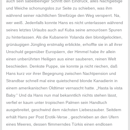
auch sein säbelbeiniger Schritt den Eindruck, alles Nachgiebige
und Weiche schonungslos zur Seite zu schieben, was ihm
während seiner nächtlichen Streifzüge den Weg versperrt. Na,
wer weiß. Jedenfalls konnte Hans es nicht unterlassen während
seines letztes Urlaubs auch auf Kuba seine amourösen Spuren
zu hinterlassen. Als die Kubanerin Yolanda den blondgelockten,
grünäugigen Jüngling erstmalig erblickte, erhoffte sie in all ihrer
Unschuld gegenüber Europäern, der Himmel habe ihr allein
einen unberührten Heiligen aus einer sauberen, reinen Welt
beschieden. Denkste Puppe, sie konnte ja nicht riechen, daß
Hans kurz vor ihrer Begegnung zwischen Nachtpension und
Strandbar schnell mal eine quietschend blonde Kanadierin in
einem amerikanischen Oldtimer vernascht hatte. „Hasta la vista
Baby.“ Und da Hans nun mal bekanntlich nichts stehen lässt,
verfiel er kaum unter tropischen Palmen sein Handtuch
ausgebreitet, geschwind dem nächsten Liebeszauber. Seitdem
erhält Hans per Post Erotik-Verse , geschrieben an den Ufern
eines Meeres, dessen flimmerndes Türkis einen endlosen