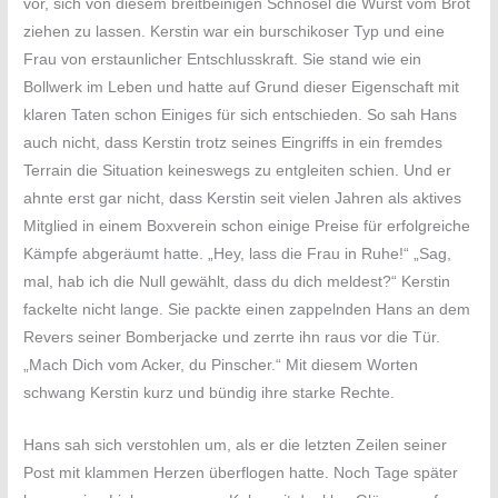
vor, sich von diesem breitbeinigen Schnösel die Wurst vom Brot
ziehen zu lassen. Kerstin war ein burschikoser Typ und eine
Frau von erstaunlicher Entschlusskraft. Sie stand wie ein
Bollwerk im Leben und hatte auf Grund dieser Eigenschaft mit
klaren Taten schon Einiges für sich entschieden. So sah Hans
auch nicht, dass Kerstin trotz seines Eingriffs in ein fremdes
Terrain die Situation keineswegs zu entgleiten schien. Und er
ahnte erst gar nicht, dass Kerstin seit vielen Jahren als aktives
Mitglied in einem Boxverein schon einige Preise für erfolgreiche
Kämpfe abgeräumt hatte. „Hey, lass die Frau in Ruhe!“ „Sag,
mal, hab ich die Null gewählt, dass du dich meldest?“ Kerstin
fackelte nicht lange. Sie packte einen zappelnden Hans an dem
Revers seiner Bomberjacke und zerrte ihn raus vor die Tür.
„Mach Dich vom Acker, du Pinscher.“ Mit diesem Worten
schwang Kerstin kurz und bündig ihre starke Rechte.
Hans sah sich verstohlen um, als er die letzten Zeilen seiner
Post mit klammen Herzen überflogen hatte. Noch Tage später