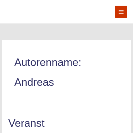
Zum
Inhalt
springen
Autorenname:
Andreas
Veranst
Veranst